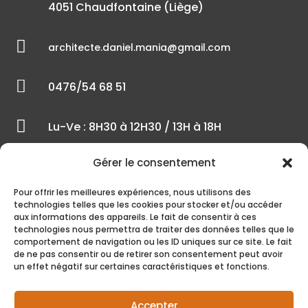
4051 Chaudfontaine (Liège)

architecte.daniel.mania@gmail.com

0476/54 68 51

Lu-Ve : 8H30 à 12H30 / 13H à 18H
Gérer le consentement
Pour offrir les meilleures expériences, nous utilisons des
technologies telles que les cookies pour stocker et/ou accéder
aux informations des appareils. Le fait de consentir à ces
technologies nous permettra de traiter des données telles que le
comportement de navigation ou les ID uniques sur ce site. Le fait
de ne pas consentir ou de retirer son consentement peut avoir
Copyright © 2026 Tous droits réservés
un effet négatif sur certaines caractéristiques et fonctions.
Agence web Liège
Accepter